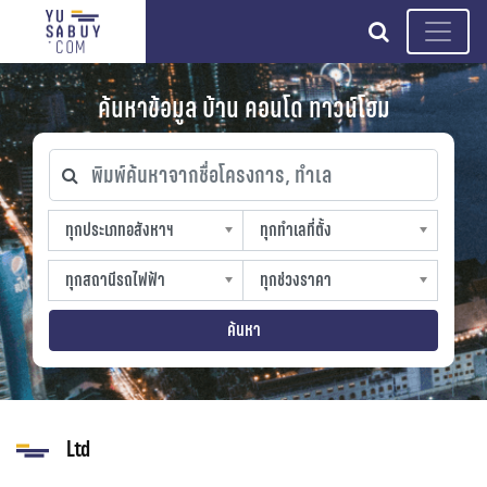
search
ค้นหาข้อมูล บ้าน คอนโด ทาวน์โฮม
พิมพ์ค้นหาจากชื่อโครงการ, ทำเล
ทุกประเภทอสังหาฯ
ทุกทำเลที่ตั้ง
ทุกประเภทอสังหาฯ
ทุกทำเลที่ตั้ง
sproperty
slocation
ทุกสถานีรถไฟฟ้า
ทุกช่วงราคา
ทุกสถานีรถไฟฟ้า
ทุกช่วงราคา
strain-station
sprice
ค้นหา
Ltd