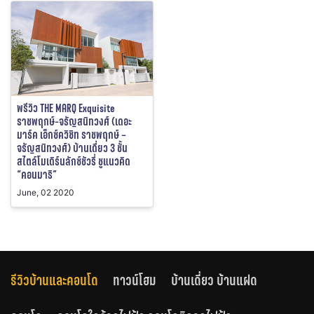
พรีวิว THE MARQ Exquisite
ราชพฤกษ์-จรัญสนิทวงศ์ (เดอะ
มาร์ค เอ็กซ์ควิซิท ราชพฤกษ์ –
จรัญสนิทวงศ์) บ้านเดี่ยว 3 ชั้น
สไตล์โมเดิร์นลักซ์ชัวรี่ ชูแนวคิด
“คอนมาริ”
June, 02 2020
รีวิวบ้านและคอนโด
ทาวน์โฮม
บ้านเดี่ยว บ้านแฝด