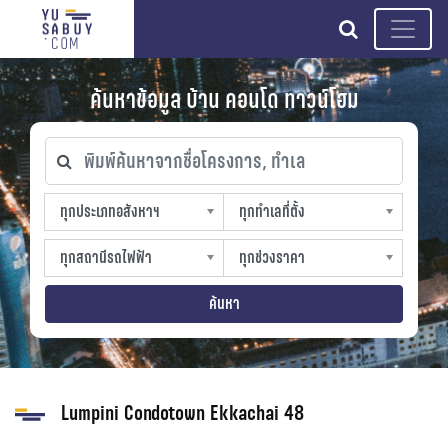
search
ค้นหาข้อมูล บ้าน คอนโด ทาวน์โฮม
พิมพ์ค้นหาจากชื่อโครงการ, ทำเล
ทุกประเภทอสังหาฯ
ทุกทำเลที่ตั้ง
ทุกประเภทอสังหาฯ
ทุกทำเลที่ตั้ง
sproperty
slocation
ทุกสถานีรถไฟฟ้า
ทุกช่วงราคา
ทุกสถานีรถไฟฟ้า
ทุกช่วงราคา
strain-station
sprice
ค้นหา
Lumpini Condotown Ekkachai 48