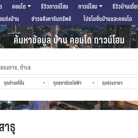
ด
คอนโด
รีวิวทาวน์โฮม
ทาวน์โฮม
รีวิวบ้านเดี่ย
ียแต่งบ้าน
ข่าวอสังหาริมทรัพย์
โปรโมชั่นบ้านและคอนโด
ค้นหาข้อมูล บ้าน คอนโด ทาวน์โฮม
งการ, ทำเล
ทุกทำเลที่ตั้ง
ทุกสถานีรถไฟฟ้า
ทุกช่วงราคา
slocation
strain-station
sprice
สาธุ