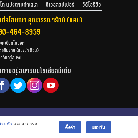
โด แบ่งตามทำเลเล
ดีเวลลอปเปอร์
วีดีโอรีวิว
ดต่อโฆษณา คุณวรรณารัตน์ (แอน)
90-464-8959
ยละเอียดโฆษณา
ต่อทีมงาน (แนะนำ ติชม)
่ยวกับอยู่สบาย
ดตามอยู่สบายบนโซเชียลมีเดีย
© สงวนลิขสิทธิ์ 2556-2564
่วนตัว
และสามารถ
bac
ตั้งค่า
ยอมรับ