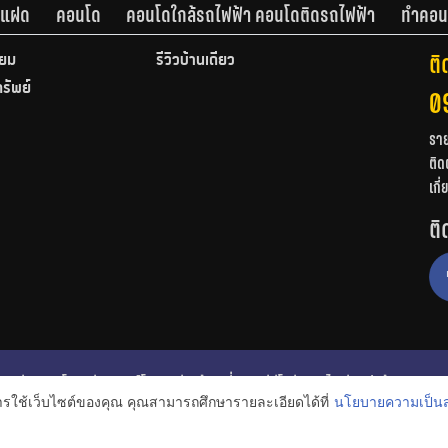
านแฝด
คอนโด
คอนโดใกล้รถไฟฟ้า คอนโดติดรถไฟฟ้า
ทำคอน
ติ
ียม
รีวิวบ้านเดี่ยว
ทรัพย์
0
รา
ติด
เกี
ติ
ก
รีวิวคอนโด
รีวิวทาวน์โฮม
รีวิวบ้านเดี่ยว
วีดีโอรีวิว
ไอเดียแต่งบ้าน
การใช้เว็บไซต์ของคุณ คุณสามารถศึกษารายละเอียดได้ที่
นโยบายความเป็นส
งหาริมทรัพย์
โปรโมชั่นบ้านและคอนโด
โครงการน่าสนใจ