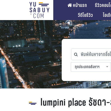
หน้าแรก
รีวิวคอนโ
วีดีโอรีวิว
ไอเด
พิมพ์ค้นหาจากชื่อโคร
ทุกประเภทอสังหาฯ
ทุกทำเลที่ตั้ง
ทุกสถานีรถไฟฟ้า
ทุกช่วงราคา
ทุกประเภทอสังหาฯ
sproperty
lumpini place รัชดา-