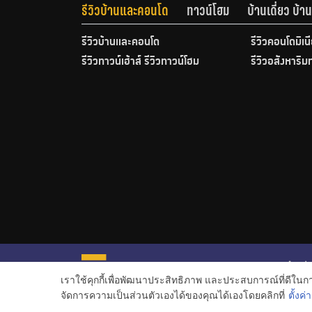
รีวิวบ้านและคอนโด
ทาวน์โฮม
บ้านเดี่ยว บ้
รีวิวบ้านและคอนโด
รีวิวคอนโดมิเน
รีวิวทาวน์เฮ้าส์ รีวิวทาวน์โฮม
รีวิวอสังหาริม
หน้าหลั
เราใช้คุกกี้เพื่อพัฒนาประสิทธิภาพ และประสบการณ์ที่ดีใน
ข่าวอสั
จัดการความเป็นส่วนตัวเองได้ของคุณได้เองโดยคลิกที่
ตั้งค่า