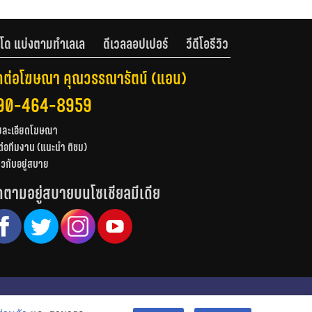
โด แบ่งตามทำเลเล
ดีเวลลอปเปอร์
วีดีโอรีวิว
ดต่อโฆษณา คุณวรรณารัตน์ (แอน)
90-464-8959
ยละเอียดโฆษณา
ต่อทีมงาน (แนะนำ ติชม)
่ยวกับอยู่สบาย
ดตามอยู่สบายบนโซเชียลมีเดีย
© สงวนลิขสิทธิ์ 2556-2564