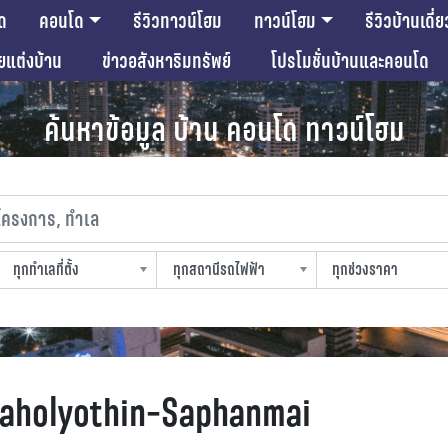
ด
คอนโด
รีวิวทาวน์โฮม
ทาวน์โฮม
รีวิวบ้านเดี่ย
ียแต่งบ้าน
ข่าวอสังหาริมทรัพย์
โปรโมชั่นบ้านและคอนโด
ค้นหาข้อมูล บ้าน คอนโด ทาวน์โฮม
งการ, ทำเล
ทุกทำเลที่ตั้ง
ทุกสถานีรถไฟฟ้า
ทุกช่วงราคา
slocation
strain-station
sprice
haholyothin-Saphanmai