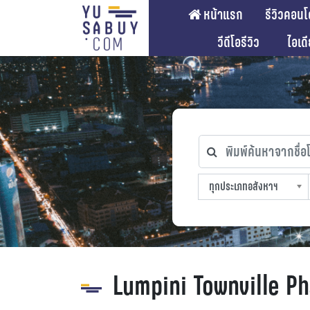
หน้าแรก
รีวิวคอนโ
วีดีโอรีวิว
ไอเด
พิมพ์ค้นหาจากชื่อโคร
ทุกประเภทอสังหาฯ
ทุกทำเลที่ตั้ง
ทุกสถานีรถไฟฟ้า
ทุกช่วงราคา
ทุกประเภทอสังหาฯ
sproperty
Lumpini Townville P