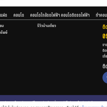
านแฝด
คอนโด
คอนโดใกล้รถไฟฟ้า คอนโดติดรถไฟฟ้า
ทำคอน
ติ
ียม
รีวิวบ้านเดี่ยว
ทรัพย์
0
รา
ติด
เกี
ติ
ก
รีวิวคอนโด
รีวิวทาวน์โฮม
รีวิวบ้านเดี่ยว
วีดีโอรีวิว
ไอเดียแต่งบ้าน