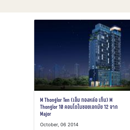
M Thonglor Ten (เอ็ม ทองหล่อ เท็น) M
Thonglor 10 คอนโดในซอยเอกมัย 12 จาก
Major
October, 06 2014