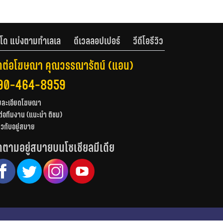
โด แบ่งตามทำเลเล
ดีเวลลอปเปอร์
วีดีโอรีวิว
ดต่อโฆษณา คุณวรรณารัตน์ (แอน)
90-464-8959
ยละเอียดโฆษณา
ต่อทีมงาน (แนะนำ ติชม)
่ยวกับอยู่สบาย
ดตามอยู่สบายบนโซเชียลมีเดีย