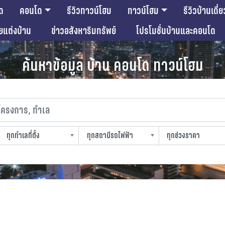
ด
คอนโด
รีวิวทาวน์โฮม
ทาวน์โฮม
รีวิวบ้านเดี่ย
ียแต่งบ้าน
ข่าวอสังหาริมทรัพย์
โปรโมชั่นบ้านและคอนโด
ค้นหาข้อมูล บ้าน คอนโด ทาวน์โฮม
งการ, ทำเล
ทุกทำเลที่ตั้ง
ทุกสถานีรถไฟฟ้า
ทุกช่วงราคา
slocation
strain-station
sprice