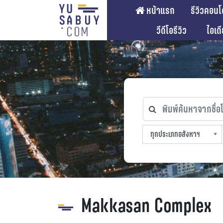
หน้าแรก
รีวิวคอนโ
วีดีโอรีวิว
ไอเด
พิมพ์ค้นหาจากชื่อโคร
ทุกประเภทอสังหาฯ
ทุกทำเลที่ตั้ง
ทุกสถานีรถไฟฟ้า
ทุกช่วงราคา
ทุกประเภทอสังหาฯ
sproperty
Makkasan Complex