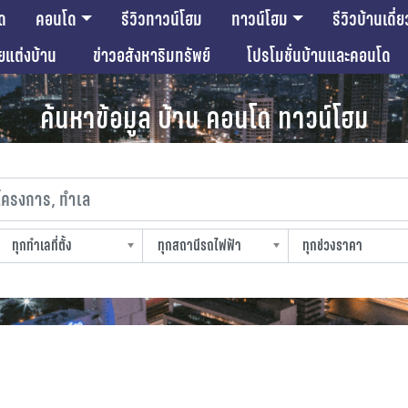
ด
คอนโด
รีวิวทาวน์โฮม
ทาวน์โฮม
รีวิวบ้านเดี่ย
ียแต่งบ้าน
ข่าวอสังหาริมทรัพย์
โปรโมชั่นบ้านและคอนโด
ค้นหาข้อมูล บ้าน คอนโด ทาวน์โฮม
งการ, ทำเล
ทุกทำเลที่ตั้ง
ทุกสถานีรถไฟฟ้า
ทุกช่วงราคา
slocation
strain-station
sprice