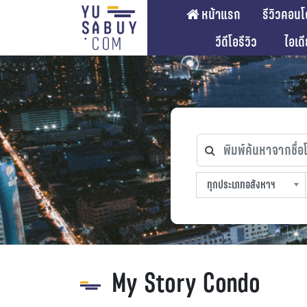
หน้าแรก
รีวิวคอนโ
วีดีโอรีวิว
ไอเด
พิมพ์ค้นหาจากชื่อโคร
ทุกประเภทอสังหาฯ
ทุกทำเลที่ตั้ง
ทุกสถานีรถไฟฟ้า
ทุกช่วงราคา
ทุกประเภทอสังหาฯ
sproperty
My Story Condo