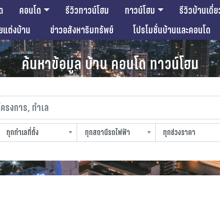
ด
คอนโด
รีวิวทาวน์โฮม
ทาวน์โฮม
รีวิวบ้านเดี่ย
ียแต่งบ้าน
ข่าวอสังหาริมทรัพย์
โปรโมชั่นบ้านและคอนโด
ค้นหาข้อมูล บ้าน คอนโด ทาวน์โฮม
งการ, ทำเล
ทุกทำเลที่ตั้ง
ทุกสถานีรถไฟฟ้า
ทุกช่วงราคา
slocation
strain-station
sprice