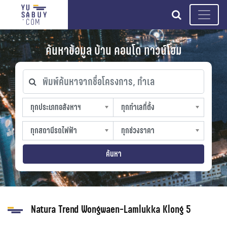
search
ค้นหาข้อมูล บ้าน คอนโด ทาวน์โฮม
พิมพ์ค้นหาจากชื่อโครงการ, ทำเล
ทุกประเภทอสังหาฯ
ทุกทำเลที่ตั้ง
ทุกประเภทอสังหาฯ
ทุกทำเลที่ตั้ง
sproperty
slocation
ทุกสถานีรถไฟฟ้า
ทุกช่วงราคา
ทุกสถานีรถไฟฟ้า
ทุกช่วงราคา
strain-station
sprice
ค้นหา
Natura Trend Wongwaen-Lamlukka Klong 5