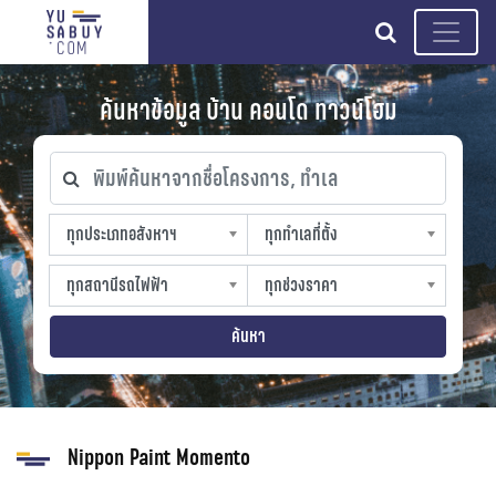
search
ค้นหาข้อมูล บ้าน คอนโด ทาวน์โฮม
พิมพ์ค้นหาจากชื่อโครงการ, ทำเล
ทุกประเภทอสังหาฯ
ทุกทำเลที่ตั้ง
ทุกประเภทอสังหาฯ
ทุกทำเลที่ตั้ง
sproperty
slocation
ทุกสถานีรถไฟฟ้า
ทุกช่วงราคา
ทุกสถานีรถไฟฟ้า
ทุกช่วงราคา
strain-station
sprice
ค้นหา
Nippon Paint Momento