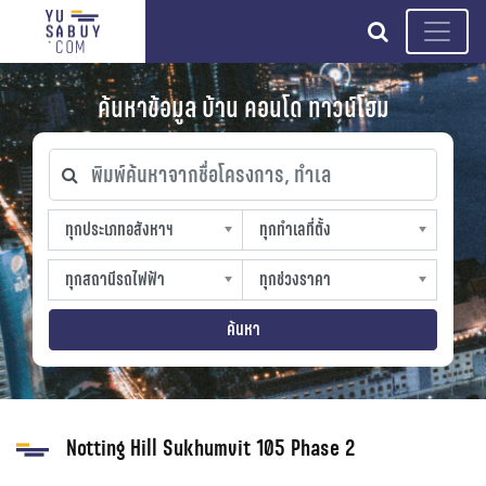
search
ค้นหาข้อมูล บ้าน คอนโด ทาวน์โฮม
พิมพ์ค้นหาจากชื่อโครงการ, ทำเล
ทุกประเภทอสังหาฯ
ทุกทำเลที่ตั้ง
ทุกประเภทอสังหาฯ
ทุกทำเลที่ตั้ง
sproperty
slocation
ทุกสถานีรถไฟฟ้า
ทุกช่วงราคา
ทุกสถานีรถไฟฟ้า
ทุกช่วงราคา
strain-station
sprice
ค้นหา
Notting Hill Sukhumvit 105 Phase 2