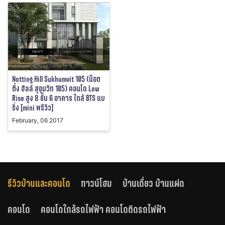
Notting Hill Sukhumvit 105 (น็อต
ติ้ง ฮิลล์ สุขุมวิท 105) คอนโด Low
Rise สูง 8 ชั้น 6 อาคาร ใกล้ BTS แบ
ริ่ง [mini พรีวิว]
February, 06 2017
รีวิวบ้านและคอนโด
ทาวน์โฮม
บ้านเดี่ยว บ้านแฝด
คอนโด
คอนโดใกล้รถไฟฟ้า คอนโดติดรถไฟฟ้า