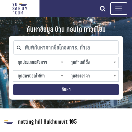
search
ค้นหาข้อมูล บ้าน คอนโด ทาวน์โฮม
พิมพ์ค้นหาจากชื่อโครงการ, ทำเล
ทุกประเภทอสังหาฯ
ทุกทำเลที่ตั้ง
ทุกประเภทอสังหาฯ
ทุกทำเลที่ตั้ง
sproperty
slocation
ทุกสถานีรถไฟฟ้า
ทุกช่วงราคา
ทุกสถานีรถไฟฟ้า
ทุกช่วงราคา
strain-station
sprice
ค้นหา
notting hill Sukhumvit 105