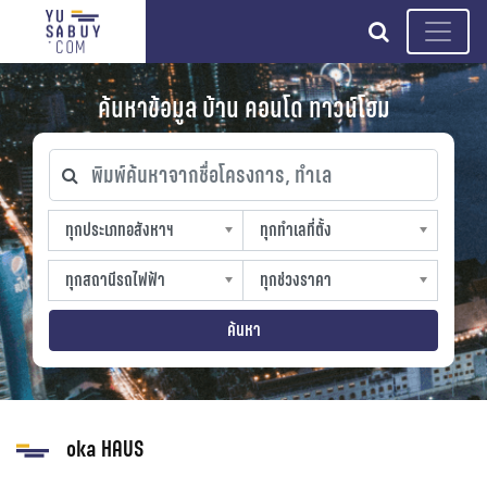
search
ค้นหาข้อมูล บ้าน คอนโด ทาวน์โฮม
พิมพ์ค้นหาจากชื่อโครงการ, ทำเล
ทุกประเภทอสังหาฯ
ทุกทำเลที่ตั้ง
ทุกประเภทอสังหาฯ
ทุกทำเลที่ตั้ง
sproperty
slocation
ทุกสถานีรถไฟฟ้า
ทุกช่วงราคา
ทุกสถานีรถไฟฟ้า
ทุกช่วงราคา
strain-station
sprice
ค้นหา
oka HAUS