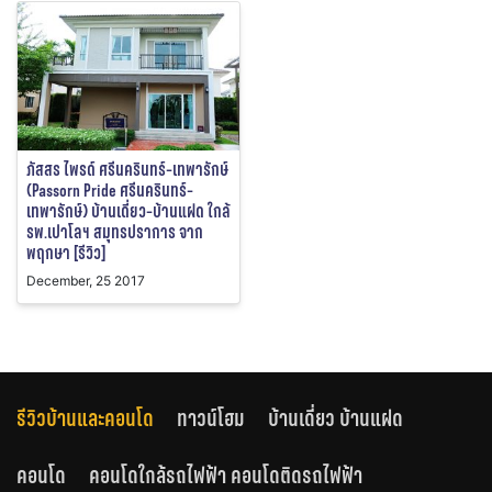
ภัสสร ไพรด์ ศรีนครินทร์-เทพารักษ์
(Passorn Pride ศรีนครินทร์-
เทพารักษ์) บ้านเดี่ยว-บ้านแฝด ใกล้
รพ.เปาโลฯ สมุทรปราการ จาก
พฤกษา [รีวิว]
December, 25 2017
รีวิวบ้านและคอนโด
ทาวน์โฮม
บ้านเดี่ยว บ้านแฝด
คอนโด
คอนโดใกล้รถไฟฟ้า คอนโดติดรถไฟฟ้า