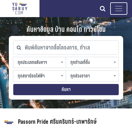
search
ค้นหาข้อมูล บ้าน คอนโด ทาวน์โฮม
พิมพ์ค้นหาจากชื่อโครงการ, ทำเล
ทุกประเภทอสังหาฯ
ทุกทำเลที่ตั้ง
ทุกประเภทอสังหาฯ
ทุกทำเลที่ตั้ง
sproperty
slocation
ทุกสถานีรถไฟฟ้า
ทุกช่วงราคา
ทุกสถานีรถไฟฟ้า
ทุกช่วงราคา
strain-station
sprice
ค้นหา
Passorn Pride ศรีนครินทร์-เทพารักษ์