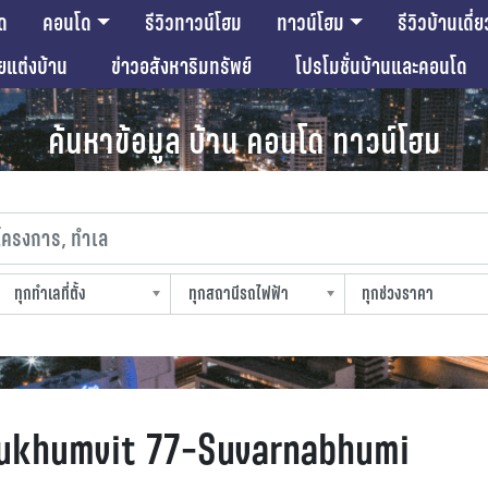
ด
คอนโด
รีวิวทาวน์โฮม
ทาวน์โฮม
รีวิวบ้านเดี่ย
ียแต่งบ้าน
ข่าวอสังหาริมทรัพย์
โปรโมชั่นบ้านและคอนโด
ค้นหาข้อมูล บ้าน คอนโด ทาวน์โฮม
งการ, ทำเล
ทุกทำเลที่ตั้ง
ทุกสถานีรถไฟฟ้า
ทุกช่วงราคา
slocation
strain-station
sprice
Sukhumvit 77-Suvarnabhumi