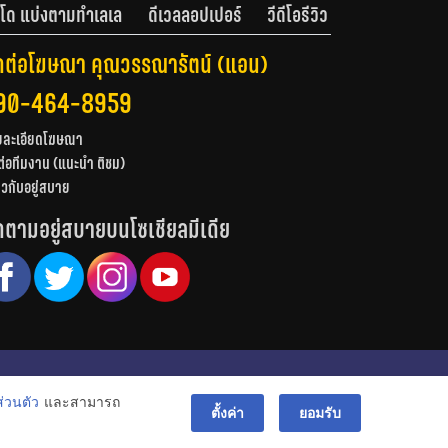
โด แบ่งตามทำเลเล
ดีเวลลอปเปอร์
วีดีโอรีวิว
ดต่อโฆษณา คุณวรรณารัตน์ (แอน)
90-464-8959
ยละเอียดโฆษณา
ต่อทีมงาน (แนะนำ ติชม)
่ยวกับอยู่สบาย
ดตามอยู่สบายบนโซเชียลมีเดีย
© สงวนลิขสิทธิ์ 2556-2564
่วนตัว
และสามารถ
bac
ตั้งค่า
ยอมรับ