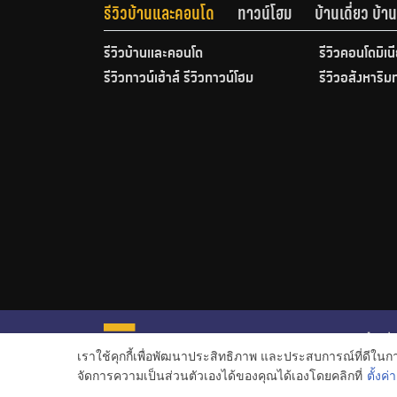
รีวิวบ้านและคอนโด
ทาวน์โฮม
บ้านเดี่ยว บ้
รีวิวบ้านและคอนโด
รีวิวคอนโดมิเน
รีวิวทาวน์เฮ้าส์ รีวิวทาวน์โฮม
รีวิวอสังหาริม
หน้าหลั
เราใช้คุกกี้เพื่อพัฒนาประสิทธิภาพ และประสบการณ์ที่ดีใน
ข่าวอสั
จัดการความเป็นส่วนตัวเองได้ของคุณได้เองโดยคลิกที่
ตั้งค่า