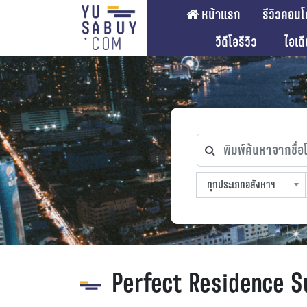
หน้าแรก
รีวิวคอนโ
วีดีโอรีวิว
ไอเด
พิมพ์ค้นหาจากชื่อโคร
ทุกประเภทอสังหาฯ
ทุกทำเลที่ตั้ง
ทุกสถานีรถไฟฟ้า
ทุกช่วงราคา
ทุกประเภทอสังหาฯ
sproperty
Perfect Residence 