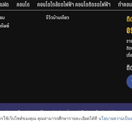
านแฝด
คอนโด
คอนโดใกล้รถไฟฟ้า คอนโดติดรถไฟฟ้า
ทำคอน
ติ
ียม
รีวิวบ้านเดี่ยว
ทรัพย์
0
รา
ติด
เกี
ติ
ก
รีวิวคอนโด
รีวิวทาวน์โฮม
รีวิวบ้านเดี่ยว
วีดีโอรีวิว
ไอเดียแต่งบ้าน
การใช้เว็บไซต์ของคุณ คุณสามารถศึกษารายละเอียดได้ที่
นโยบายความเป็นส
งหาริมทรัพย์
โปรโมชั่นบ้านและคอนโด
โครงการน่าสนใจ