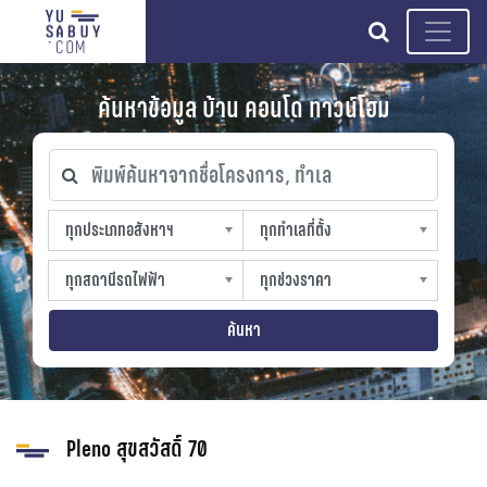
search
ค้นหาข้อมูล บ้าน คอนโด ทาวน์โฮม
พิมพ์ค้นหาจากชื่อโครงการ, ทำเล
ทุกประเภทอสังหาฯ
ทุกทำเลที่ตั้ง
ทุกประเภทอสังหาฯ
ทุกทำเลที่ตั้ง
sproperty
slocation
ทุกสถานีรถไฟฟ้า
ทุกช่วงราคา
ทุกสถานีรถไฟฟ้า
ทุกช่วงราคา
strain-station
sprice
ค้นหา
Pleno สุขสวัสดิ์ 70