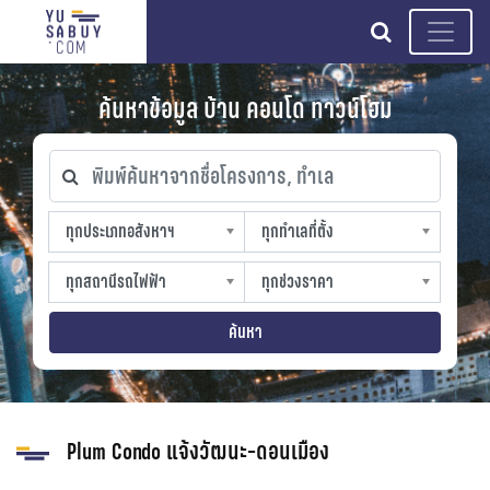
search
ค้นหาข้อมูล บ้าน คอนโด ทาวน์โฮม
พิมพ์ค้นหาจากชื่อโครงการ, ทำเล
ทุกประเภทอสังหาฯ
ทุกทำเลที่ตั้ง
ทุกประเภทอสังหาฯ
ทุกทำเลที่ตั้ง
sproperty
slocation
ทุกสถานีรถไฟฟ้า
ทุกช่วงราคา
ทุกสถานีรถไฟฟ้า
ทุกช่วงราคา
strain-station
sprice
ค้นหา
Plum Condo แจ้งวัฒนะ-ดอนเมือง