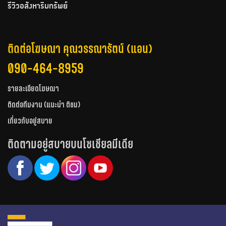
รีวิวอสังหาริมทรัพย์
ติดต่อโฆษณา คุณวรรณารัตน์ (แอน)
090-464-8959
รายละเอียดโฆษณา
ติดต่อทีมงาน (แนะนำ ติชม)
เกี่ยวกับอยู่สบาย
ติดตามอยู่สบายบนโซเชียลมีเดีย