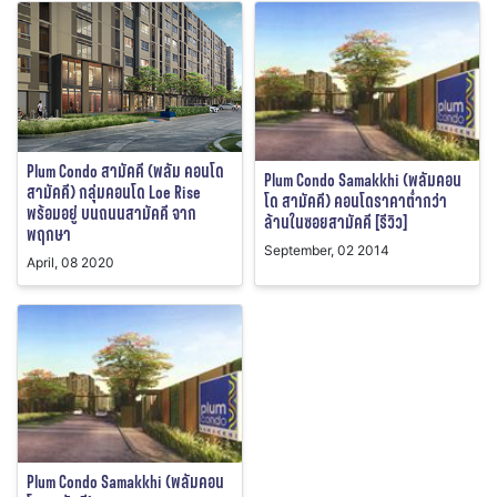
Plum Condo สามัคคี (พลัม คอนโด
Plum Condo Samakkhi (พลัมคอน
สามัคคี) กลุ่มคอนโด Loe Rise
โด สามัคคี) คอนโดราคาต่ำกว่า
พร้อมอยู่ บนถนนสามัคคี จาก
ล้านในซอยสามัคคี [รีวิว]
พฤกษา
September, 02 2014
April, 08 2020
Plum Condo Samakkhi (พลัมคอน