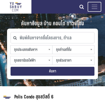
search
ค้นหาข้อมูล บ้าน คอนโด ทาวน์โฮม
พิมพ์ค้นหาจากชื่อโครงการ, ทำเล
ทุกประเภทอสังหาฯ
ทุกทำเลที่ตั้ง
ทุกประเภทอสังหาฯ
ทุกทำเลที่ตั้ง
sproperty
slocation
ทุกสถานีรถไฟฟ้า
ทุกช่วงราคา
ทุกสถานีรถไฟฟ้า
ทุกช่วงราคา
strain-station
sprice
ค้นหา
Polis Condo สุขสวัสดิ์ 6