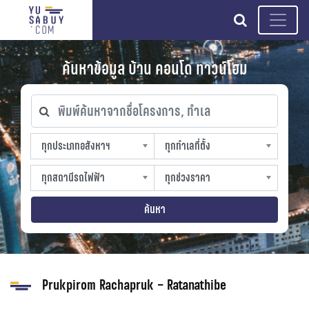
search
ค้นหาข้อมูล บ้าน คอนโด ทาวน์โฮม
พิมพ์ค้นหาจากชื่อโครงการ, ทำเล
ทุกประเภทอสังหาฯ
ทุกทำเลที่ตั้ง
ทุกประเภทอสังหาฯ
ทุกทำเลที่ตั้ง
sproperty
slocation
ทุกสถานีรถไฟฟ้า
ทุกช่วงราคา
ทุกสถานีรถไฟฟ้า
ทุกช่วงราคา
strain-station
sprice
ค้นหา
Prukpirom Rachapruk – Ratanathibe