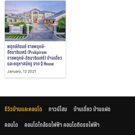
พฤกษ์ภิรมย์ ราชพฤกษ์-
รัตนาธิเบศร์ (Prukpirom
ราชพฤกษ์-รัตนาธิเบศร์) บ้านเดี่ยว
และคฤหาสน์หรู จาก Q House
January, 12 2021
รีวิวบ้านและคอนโด
ทาวน์โฮม
บ้านเดี่ยว บ้านแฝด
คอนโด
คอนโดใกล้รถไฟฟ้า คอนโดติดรถไฟฟ้า