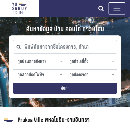
search
ค้นหาข้อมูล บ้าน คอนโด ทาวน์โฮม
พิมพ์ค้นหาจากชื่อโครงการ, ทำเล
ทุกประเภทอสังหาฯ
ทุกทำเลที่ตั้ง
ทุกประเภทอสังหาฯ
ทุกทำเลที่ตั้ง
sproperty
slocation
ทุกสถานีรถไฟฟ้า
ทุกช่วงราคา
ทุกสถานีรถไฟฟ้า
ทุกช่วงราคา
strain-station
sprice
ค้นหา
Pruksa Ville พหลโยธิน-รามอินทรา