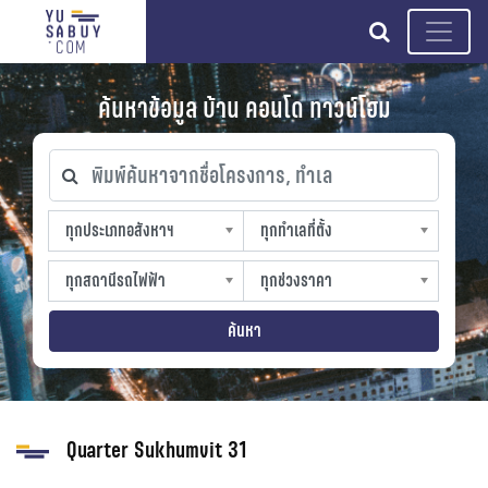
search
ค้นหาข้อมูล บ้าน คอนโด ทาวน์โฮม
พิมพ์ค้นหาจากชื่อโครงการ, ทำเล
ทุกประเภทอสังหาฯ
ทุกทำเลที่ตั้ง
ทุกประเภทอสังหาฯ
ทุกทำเลที่ตั้ง
sproperty
slocation
ทุกสถานีรถไฟฟ้า
ทุกช่วงราคา
ทุกสถานีรถไฟฟ้า
ทุกช่วงราคา
strain-station
sprice
ค้นหา
Quarter Sukhumvit 31