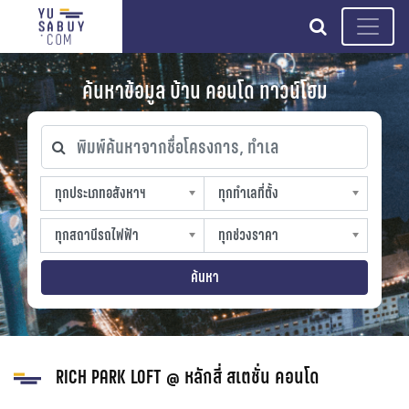
search
ค้นหาข้อมูล บ้าน คอนโด ทาวน์โฮม
พิมพ์ค้นหาจากชื่อโครงการ, ทำเล
ทุกประเภทอสังหาฯ
ทุกทำเลที่ตั้ง
ทุกประเภทอสังหาฯ
ทุกทำเลที่ตั้ง
sproperty
slocation
ทุกสถานีรถไฟฟ้า
ทุกช่วงราคา
ทุกสถานีรถไฟฟ้า
ทุกช่วงราคา
strain-station
sprice
ค้นหา
RICH PARK LOFT @ หลักสี่ สเตชั่น คอนโด