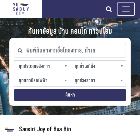
search
ค้นหาข้อมูล บ้าน คอนโด ทาวน์โฮม
พิมพ์ค้นหาจากชื่อโครงการ, ทำเล
ทุกประเภทอสังหาฯ
ทุกทำเลที่ตั้ง
ทุกประเภทอสังหาฯ
ทุกทำเลที่ตั้ง
sproperty
slocation
ทุกสถานีรถไฟฟ้า
ทุกช่วงราคา
ทุกสถานีรถไฟฟ้า
ทุกช่วงราคา
strain-station
sprice
ค้นหา
Sansiri Joy of Hua Hin