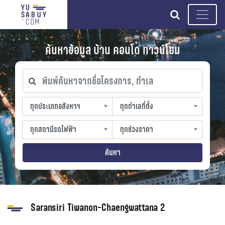
search
ค้นหาข้อมูล บ้าน คอนโด ทาวน์โฮม
พิมพ์ค้นหาจากชื่อโครงการ, ทำเล
ทุกประเภทอสังหาฯ
ทุกทำเลที่ตั้ง
ทุกประเภทอสังหาฯ
ทุกทำเลที่ตั้ง
sproperty
slocation
ทุกสถานีรถไฟฟ้า
ทุกช่วงราคา
ทุกสถานีรถไฟฟ้า
ทุกช่วงราคา
strain-station
sprice
ค้นหา
Saransiri Tiwanon-Chaengwattana 2