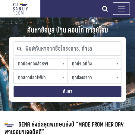
search
ค้นหาข้อมูล บ้าน คอนโด ทาวน์โฮม
พิมพ์ค้นหาจากชื่อโครงการ, ทำเล
ทุกประเภทอสังหาฯ
ทุกทำเลที่ตั้ง
ทุกประเภทอสังหาฯ
ทุกทำเลที่ตั้ง
sproperty
slocation
ทุกสถานีรถไฟฟ้า
ทุกช่วงราคา
ทุกสถานีรถไฟฟ้า
ทุกช่วงราคา
strain-station
sprice
ค้นหา
SENA ส่งดีลสุดพิเศษแห่งปี “MADE FROM HER DAY
พาเธอมาเจอดีลดี”