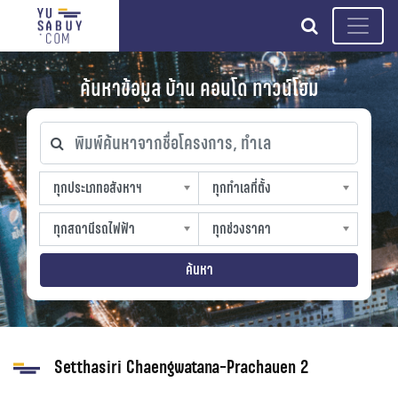
search
ค้นหาข้อมูล บ้าน คอนโด ทาวน์โฮม
พิมพ์ค้นหาจากชื่อโครงการ, ทำเล
ทุกประเภทอสังหาฯ
ทุกทำเลที่ตั้ง
ทุกประเภทอสังหาฯ
ทุกทำเลที่ตั้ง
sproperty
slocation
ทุกสถานีรถไฟฟ้า
ทุกช่วงราคา
ทุกสถานีรถไฟฟ้า
ทุกช่วงราคา
strain-station
sprice
ค้นหา
Setthasiri Chaengwatana-Prachauen 2