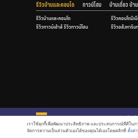
รีวิวบ้านและคอนโด
ทาวน์โฮม
บ้านเดี่ยว บ้
รีวิวบ้านและคอนโด
รีวิวคอนโดมิเน
รีวิวทาวน์เฮ้าส์ รีวิวทาวน์โฮม
รีวิวอสังหาริม
หน้าหลั
เราใช้คุกกี้เพื่อพัฒนาประสิทธิภาพ และประสบการณ์ที่ดีใน
ข่าวอสั
จัดการความเป็นส่วนตัวเองได้ของคุณได้เองโดยคลิกที่
ตั้งค่า