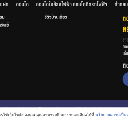
านแฝด
คอนโด
คอนโดใกล้รถไฟฟ้า คอนโดติดรถไฟฟ้า
ทำคอน
ติ
ียม
รีวิวบ้านเดี่ยว
ทรัพย์
0
รา
ติด
เกี
ติ
ก
รีวิวคอนโด
รีวิวทาวน์โฮม
รีวิวบ้านเดี่ยว
วีดีโอรีวิว
ไอเดียแต่งบ้าน
การใช้เว็บไซต์ของคุณ คุณสามารถศึกษารายละเอียดได้ที่
นโยบายความเป็นส
งหาริมทรัพย์
โปรโมชั่นบ้านและคอนโด
โครงการน่าสนใจ