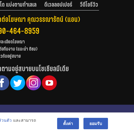
โด แบ่งตามทำเลเล
ดีเวลลอปเปอร์
วีดีโอรีวิว
ดต่อโฆษณา คุณวรรณารัตน์ (แอน)
90-464-8959
ยละเอียดโฆษณา
ต่อทีมงาน (แนะนำ ติชม)
่ยวกับอยู่สบาย
ดตามอยู่สบายบนโซเชียลมีเดีย
© สงวนลิขสิทธิ์ 2556-2564
่วนตัว
และสามารถ
bac
ตั้งค่า
ยอมรับ