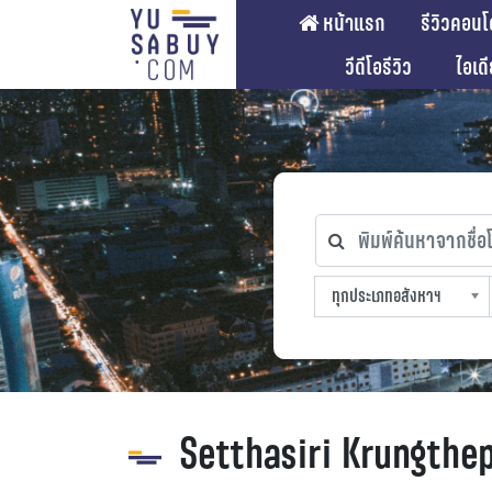
หน้าแรก
รีวิวคอนโ
วีดีโอรีวิว
ไอเด
พิมพ์ค้นหาจากชื่อโคร
ทุกประเภทอสังหาฯ
ทุกทำเลที่ตั้ง
ทุกสถานีรถไฟฟ้า
ทุกช่วงราคา
ทุกประเภทอสังหาฯ
sproperty
Setthasiri Krungthe