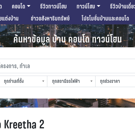
ด
คอนโด
รีวิวทาวน์โฮม
ทาวน์โฮม
รีวิวบ้านเดี่ย
ียแต่งบ้าน
ข่าวอสังหาริมทรัพย์
โปรโมชั่นบ้านและคอนโด
ค้นหาข้อมูล บ้าน คอนโด ทาวน์โฮม
งการ, ทำเล
ทุกทำเลที่ตั้ง
ทุกสถานีรถไฟฟ้า
ทุกช่วงราคา
slocation
strain-station
sprice
p Kreetha 2