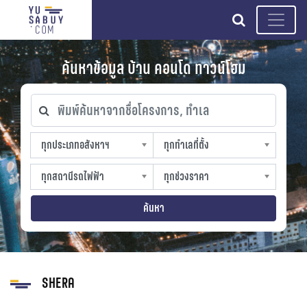
search
ค้นหาข้อมูล บ้าน คอนโด ทาวน์โฮม
พิมพ์ค้นหาจากชื่อโครงการ, ทำเล
ทุกประเภทอสังหาฯ
ทุกทำเลที่ตั้ง
ทุกประเภทอสังหาฯ
ทุกทำเลที่ตั้ง
sproperty
slocation
ทุกสถานีรถไฟฟ้า
ทุกช่วงราคา
ทุกสถานีรถไฟฟ้า
ทุกช่วงราคา
strain-station
sprice
ค้นหา
SHERA