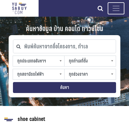
search
ค้นหาข้อมูล บ้าน คอนโด ทาวน์โฮม
พิมพ์ค้นหาจากชื่อโครงการ, ทำเล
ทุกประเภทอสังหาฯ
ทุกทำเลที่ตั้ง
ทุกประเภทอสังหาฯ
ทุกทำเลที่ตั้ง
sproperty
slocation
ทุกสถานีรถไฟฟ้า
ทุกช่วงราคา
ทุกสถานีรถไฟฟ้า
ทุกช่วงราคา
strain-station
sprice
ค้นหา
shoe cabinet