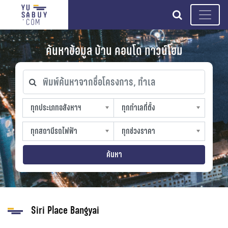
search
ค้นหาข้อมูล บ้าน คอนโด ทาวน์โฮม
พิมพ์ค้นหาจากชื่อโครงการ, ทำเล
ทุกประเภทอสังหาฯ
ทุกทำเลที่ตั้ง
ทุกประเภทอสังหาฯ
ทุกทำเลที่ตั้ง
sproperty
slocation
ทุกสถานีรถไฟฟ้า
ทุกช่วงราคา
ทุกสถานีรถไฟฟ้า
ทุกช่วงราคา
strain-station
sprice
ค้นหา
Siri Place Bangyai