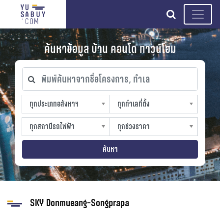
search
ค้นหาข้อมูล บ้าน คอนโด ทาวน์โฮม
พิมพ์ค้นหาจากชื่อโครงการ, ทำเล
ทุกประเภทอสังหาฯ
ทุกทำเลที่ตั้ง
ทุกประเภทอสังหาฯ
ทุกทำเลที่ตั้ง
sproperty
slocation
ทุกสถานีรถไฟฟ้า
ทุกช่วงราคา
ทุกสถานีรถไฟฟ้า
ทุกช่วงราคา
strain-station
sprice
ค้นหา
SKY Donmueang-Songprapa