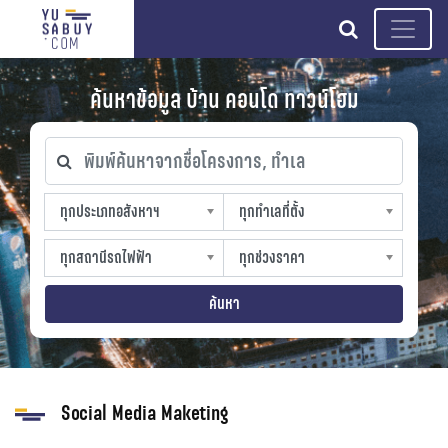
search
ค้นหาข้อมูล บ้าน คอนโด ทาวน์โฮม
พิมพ์ค้นหาจากชื่อโครงการ, ทำเล
ทุกประเภทอสังหาฯ
ทุกทำเลที่ตั้ง
ทุกประเภทอสังหาฯ
ทุกทำเลที่ตั้ง
sproperty
slocation
ทุกสถานีรถไฟฟ้า
ทุกช่วงราคา
ทุกสถานีรถไฟฟ้า
ทุกช่วงราคา
strain-station
sprice
ค้นหา
Social Media Maketing