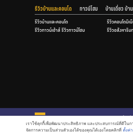
รีวิวบ้านและคอนโด
ทาวน์โฮม
บ้านเดี่ยว บ้
รีวิวบ้านและคอนโด
รีวิวคอนโดมิเน
รีวิวทาวน์เฮ้าส์ รีวิวทาวน์โฮม
รีวิวอสังหาริม
หน้าหลั
เราใช้คุกกี้เพื่อพัฒนาประสิทธิภาพ และประสบการณ์ที่ดีใน
ข่าวอสั
จัดการความเป็นส่วนตัวเองได้ของคุณได้เองโดยคลิกที่
ตั้งค่า