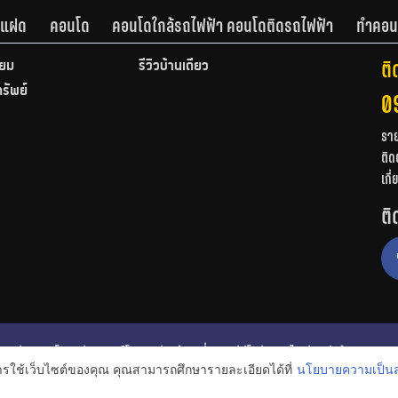
านแฝด
คอนโด
คอนโดใกล้รถไฟฟ้า คอนโดติดรถไฟฟ้า
ทำคอน
ติ
ียม
รีวิวบ้านเดี่ยว
ทรัพย์
0
รา
ติด
เกี
ติ
ก
รีวิวคอนโด
รีวิวทาวน์โฮม
รีวิวบ้านเดี่ยว
วีดีโอรีวิว
ไอเดียแต่งบ้าน
การใช้เว็บไซต์ของคุณ คุณสามารถศึกษารายละเอียดได้ที่
นโยบายความเป็นส
งหาริมทรัพย์
โปรโมชั่นบ้านและคอนโด
โครงการน่าสนใจ