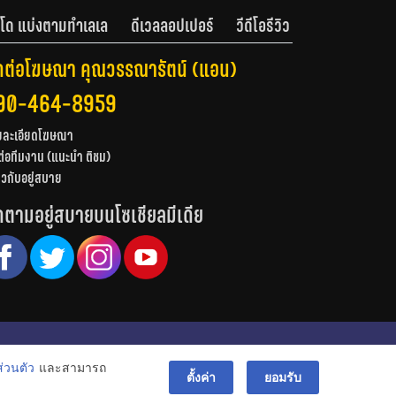
โด แบ่งตามทำเลเล
ดีเวลลอปเปอร์
วีดีโอรีวิว
ดต่อโฆษณา คุณวรรณารัตน์ (แอน)
90-464-8959
ยละเอียดโฆษณา
ต่อทีมงาน (แนะนำ ติชม)
่ยวกับอยู่สบาย
ดตามอยู่สบายบนโซเชียลมีเดีย
© สงวนลิขสิทธิ์ 2556-2564
่วนตัว
และสามารถ
bac
ตั้งค่า
ยอมรับ