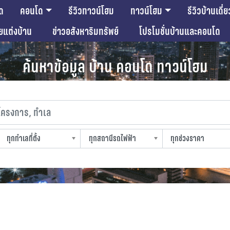
ด
คอนโด
รีวิวทาวน์โฮม
ทาวน์โฮม
รีวิวบ้านเดี่ย
ียแต่งบ้าน
ข่าวอสังหาริมทรัพย์
โปรโมชั่นบ้านและคอนโด
ค้นหาข้อมูล บ้าน คอนโด ทาวน์โฮม
งการ, ทำเล
ทุกทำเลที่ตั้ง
ทุกสถานีรถไฟฟ้า
ทุกช่วงราคา
slocation
strain-station
sprice