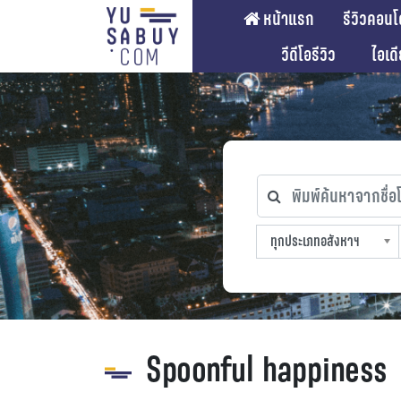
หน้าแรก
รีวิวคอนโ
วีดีโอรีวิว
ไอเด
พิมพ์ค้นหาจากชื่อโคร
ทุกประเภทอสังหาฯ
ทุกทำเลที่ตั้ง
ทุกสถานีรถไฟฟ้า
ทุกช่วงราคา
ทุกประเภทอสังหาฯ
sproperty
Spoonful happiness