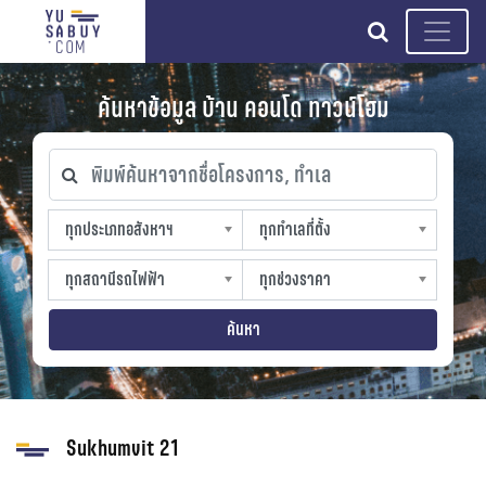
search
ค้นหาข้อมูล บ้าน คอนโด ทาวน์โฮม
พิมพ์ค้นหาจากชื่อโครงการ, ทำเล
ทุกประเภทอสังหาฯ
ทุกทำเลที่ตั้ง
ทุกประเภทอสังหาฯ
ทุกทำเลที่ตั้ง
sproperty
slocation
ทุกสถานีรถไฟฟ้า
ทุกช่วงราคา
ทุกสถานีรถไฟฟ้า
ทุกช่วงราคา
strain-station
sprice
ค้นหา
Sukhumvit 21