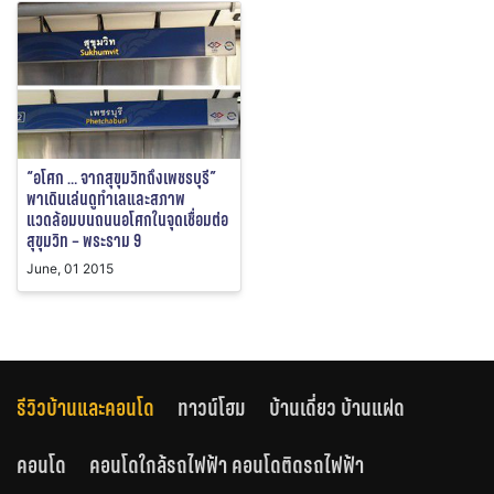
“อโศก … จากสุขุมวิทถึงเพชรบุรี”
พาเดินเล่นดูทำเลและสภาพ
แวดล้อมบนถนนอโศกในจุดเชื่อมต่อ
สุขุมวิท – พระราม 9
June, 01 2015
รีวิวบ้านและคอนโด
ทาวน์โฮม
บ้านเดี่ยว บ้านแฝด
คอนโด
คอนโดใกล้รถไฟฟ้า คอนโดติดรถไฟฟ้า