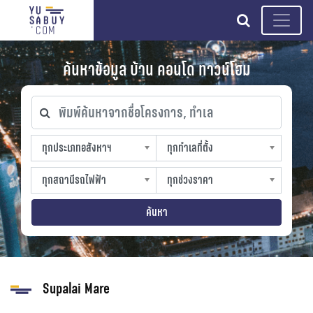
search
ค้นหาข้อมูล บ้าน คอนโด ทาวน์โฮม
พิมพ์ค้นหาจากชื่อโครงการ, ทำเล
ทุกประเภทอสังหาฯ
ทุกทำเลที่ตั้ง
ทุกประเภทอสังหาฯ
ทุกทำเลที่ตั้ง
sproperty
slocation
ทุกสถานีรถไฟฟ้า
ทุกช่วงราคา
ทุกสถานีรถไฟฟ้า
ทุกช่วงราคา
strain-station
sprice
ค้นหา
Supalai Mare