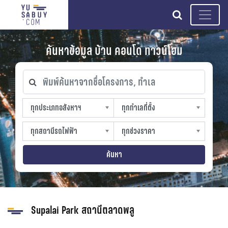
search
ค้นหาข้อมูล บ้าน คอนโด ทาวน์โฮม
พิมพ์ค้นหาจากชื่อโครงการ, ทำเล
ทุกประเภทอสังหาฯ
ทุกทำเลที่ตั้ง
ทุกประเภทอสังหาฯ
ทุกทำเลที่ตั้ง
sproperty
slocation
ทุกสถานีรถไฟฟ้า
ทุกช่วงราคา
ทุกสถานีรถไฟฟ้า
ทุกช่วงราคา
strain-station
sprice
ค้นหา
Supalai Park สถานีตลาดพลู