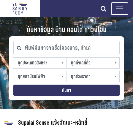
search
ค้นหาข้อมูล บ้าน คอนโด ทาวน์โฮม
พิมพ์ค้นหาจากชื่อโครงการ, ทำเล
ทุกประเภทอสังหาฯ
ทุกทำเลที่ตั้ง
ทุกประเภทอสังหาฯ
ทุกทำเลที่ตั้ง
sproperty
slocation
ทุกสถานีรถไฟฟ้า
ทุกช่วงราคา
ทุกสถานีรถไฟฟ้า
ทุกช่วงราคา
strain-station
sprice
ค้นหา
Supalai Sense แจ้งวัฒนะ-หลักสี่