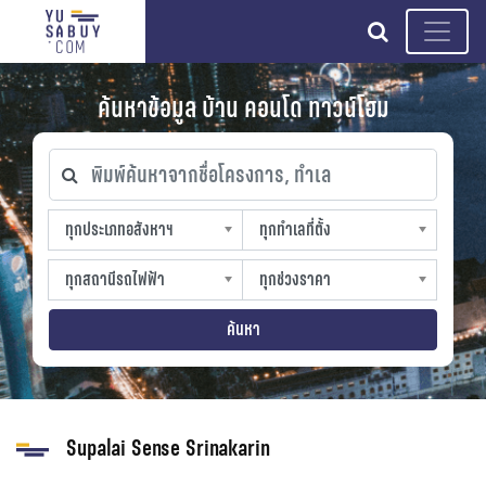
search
ค้นหาข้อมูล บ้าน คอนโด ทาวน์โฮม
พิมพ์ค้นหาจากชื่อโครงการ, ทำเล
ทุกประเภทอสังหาฯ
ทุกทำเลที่ตั้ง
ทุกประเภทอสังหาฯ
ทุกทำเลที่ตั้ง
sproperty
slocation
ทุกสถานีรถไฟฟ้า
ทุกช่วงราคา
ทุกสถานีรถไฟฟ้า
ทุกช่วงราคา
strain-station
sprice
ค้นหา
Supalai Sense Srinakarin