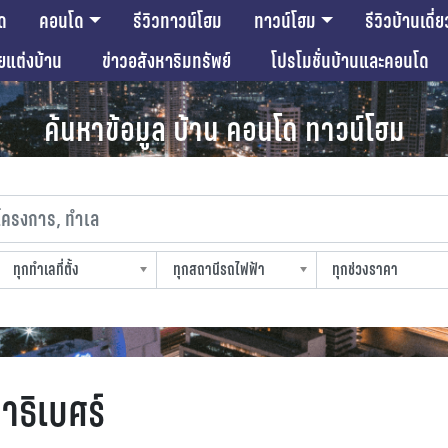
ด
คอนโด
รีวิวทาวน์โฮม
ทาวน์โฮม
รีวิวบ้านเดี่ย
ียแต่งบ้าน
ข่าวอสังหาริมทรัพย์
โปรโมชั่นบ้านและคอนโด
ค้นหาข้อมูล บ้าน คอนโด ทาวน์โฮม
งการ, ทำเล
ทุกทำเลที่ตั้ง
ทุกสถานีรถไฟฟ้า
ทุกช่วงราคา
slocation
strain-station
sprice
าธิเบศร์