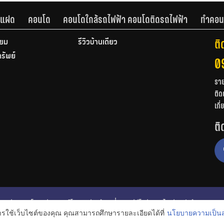
านแฝด
คอนโด
คอนโดใกล้รถไฟฟ้า คอนโดติดรถไฟฟ้า
ทำคอน
ติ
ียม
รีวิวบ้านเดี่ยว
ทรัพย์
0
รา
ติด
เกี
ติ
ก
รีวิวคอนโด
รีวิวทาวน์โฮม
รีวิวบ้านเดี่ยว
วีดีโอรีวิว
ไอเดียแต่งบ้าน
การใช้เว็บไซต์ของคุณ คุณสามารถศึกษารายละเอียดได้ที่
นโยบายความเป็นส
งหาริมทรัพย์
โปรโมชั่นบ้านและคอนโด
โครงการน่าสนใจ