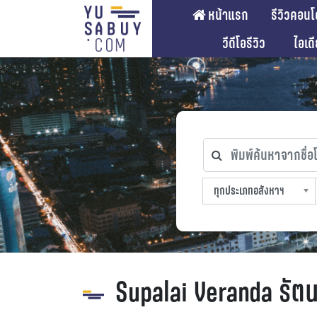
หน้าแรก
รีวิวคอนโ
วีดีโอรีวิว
ไอเด
พิมพ์ค้นหาจากชื่อโคร
ทุกประเภทอสังหาฯ
ทุกทำเลที่ตั้ง
ทุกสถานีรถไฟฟ้า
ทุกช่วงราคา
ทุกประเภทอสังหาฯ
sproperty
Supalai Veranda รัตน