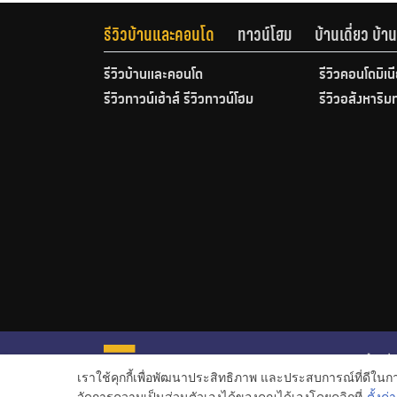
รีวิวบ้านและคอนโด
ทาวน์โฮม
บ้านเดี่ยว บ้
รีวิวบ้านและคอนโด
รีวิวคอนโดมิเน
รีวิวทาวน์เฮ้าส์ รีวิวทาวน์โฮม
รีวิวอสังหาริม
หน้าหลั
เราใช้คุกกี้เพื่อพัฒนาประสิทธิภาพ และประสบการณ์ที่ดีใน
ข่าวอสั
จัดการความเป็นส่วนตัวเองได้ของคุณได้เองโดยคลิกที่
ตั้งค่า