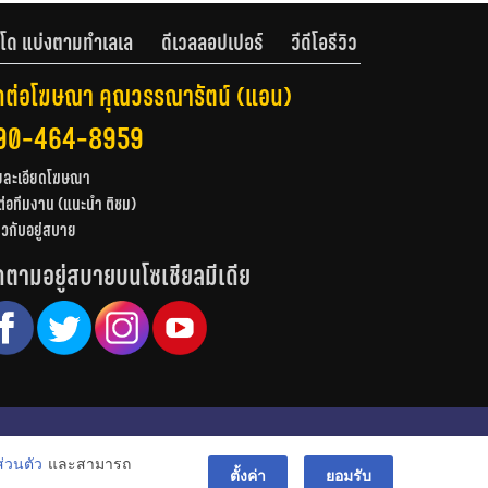
โด แบ่งตามทำเลเล
ดีเวลลอปเปอร์
วีดีโอรีวิว
ดต่อโฆษณา คุณวรรณารัตน์ (แอน)
90-464-8959
ยละเอียดโฆษณา
ต่อทีมงาน (แนะนำ ติชม)
่ยวกับอยู่สบาย
ดตามอยู่สบายบนโซเชียลมีเดีย
© สงวนลิขสิทธิ์ 2556-2564
่วนตัว
และสามารถ
bac
ตั้งค่า
ยอมรับ