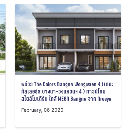
พรีวิว The Colors Bangna Wongwaen 4 (เดอะ
คัลเลอร์ส บางนา-วงแหวนฯ 4 ) ทาวน์โฮม
สไตล์โมเดิร์น ใกล้ MEGA Bangna จาก Areeya
February, 06 2020