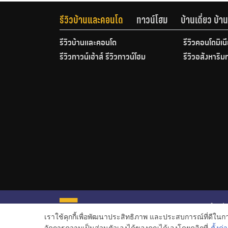
รีวิวบ้านและคอนโด
ทาวน์โฮม
บ้านเดี่ยว บ้
รีวิวบ้านและคอนโด
รีวิวคอนโดมิเน
รีวิวทาวน์เฮ้าส์ รีวิวทาวน์โฮม
รีวิวอสังหาริม
หน้าหลั
เราใช้คุกกี้เพื่อพัฒนาประสิทธิภาพ และประสบการณ์ที่ดีใน
ข่าวอสั
จัดการความเป็นส่วนตัวเองได้ของคุณได้เองโดยคลิกที่
ตั้งค่า