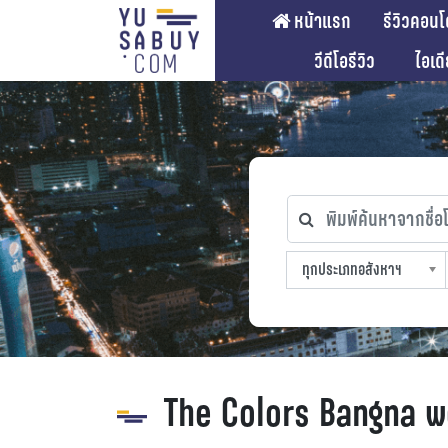
หน้าแรก
รีวิวคอนโ
วีดีโอรีวิว
ไอเด
พิมพ์ค้นหาจากชื่อโคร
ทุกประเภทอสังหาฯ
ทุกทำเลที่ตั้ง
ทุกสถานีรถไฟฟ้า
ทุกช่วงราคา
ทุกประเภทอสังหาฯ
sproperty
The Colors Bangna 