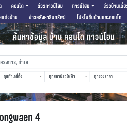
ด
คอนโด
รีวิวทาวน์โฮม
ทาวน์โฮม
รีวิวบ้านเดี่ย
ียแต่งบ้าน
ข่าวอสังหาริมทรัพย์
โปรโมชั่นบ้านและคอนโด
ค้นหาข้อมูล บ้าน คอนโด ทาวน์โฮม
งการ, ทำเล
ทุกทำเลที่ตั้ง
ทุกสถานีรถไฟฟ้า
ทุกช่วงราคา
slocation
strain-station
sprice
wongwaen 4