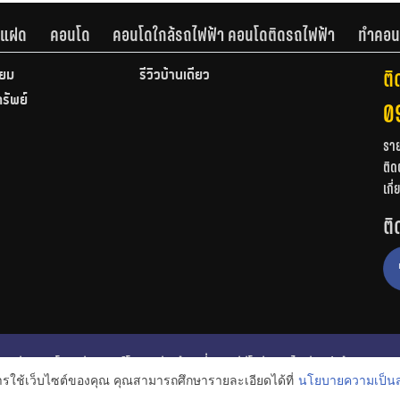
านแฝด
คอนโด
คอนโดใกล้รถไฟฟ้า คอนโดติดรถไฟฟ้า
ทำคอน
ติ
ียม
รีวิวบ้านเดี่ยว
ทรัพย์
0
รา
ติด
เกี
ติ
ก
รีวิวคอนโด
รีวิวทาวน์โฮม
รีวิวบ้านเดี่ยว
วีดีโอรีวิว
ไอเดียแต่งบ้าน
การใช้เว็บไซต์ของคุณ คุณสามารถศึกษารายละเอียดได้ที่
นโยบายความเป็นส
งหาริมทรัพย์
โปรโมชั่นบ้านและคอนโด
โครงการน่าสนใจ