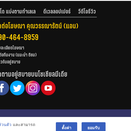
โด แบ่งตามทำเลเล
ดีเวลลอปเปอร์
วีดีโอรีวิว
ดต่อโฆษณา คุณวรรณารัตน์ (แอน)
90-464-8959
ยละเอียดโฆษณา
ต่อทีมงาน (แนะนำ ติชม)
่ยวกับอยู่สบาย
ดตามอยู่สบายบนโซเชียลมีเดีย
© สงวนลิขสิทธิ์ 2556-2564
่วนตัว
และสามารถ
bac
ตั้งค่า
ยอมรับ