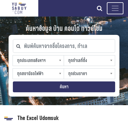
search
ค้นหาข้อมูล บ้าน คอนโด ทาวน์โฮม
พิมพ์ค้นหาจากชื่อโครงการ, ทำเล
ทุกประเภทอสังหาฯ
ทุกทำเลที่ตั้ง
ทุกประเภทอสังหาฯ
ทุกทำเลที่ตั้ง
sproperty
slocation
ทุกสถานีรถไฟฟ้า
ทุกช่วงราคา
ทุกสถานีรถไฟฟ้า
ทุกช่วงราคา
strain-station
sprice
ค้นหา
The Excel Udomsuk