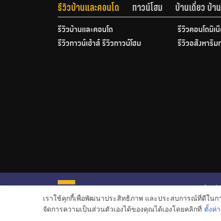
รีวิวบ้านและคอนโด
ทาวน์โฮม
บ้านเดี่ยว บ้
รีวิวบ้านและคอนโด
รีวิวคอนโดมิเน
รีวิวทาวน์เฮ้าส์ รีวิวทาวน์โฮม
รีวิวอสังหาริม
หน้าหลั
เราใช้คุกกี้เพื่อพัฒนาประสิทธิภาพ และประสบการณ์ที่ดีใน
ข่าวอสั
จัดการความเป็นส่วนตัวเองได้ของคุณได้เองโดยคลิกที่
ตั้งค่า