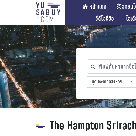
หน้าแรก
รีวิวคอนโ
วีดีโอรีวิว
ไอเด
พิมพ์ค้นหาจากชื่อโคร
ทุกประเภทอสังหาฯ
ทุกทำเลที่ตั้ง
ทุกสถานีรถไฟฟ้า
ทุกช่วงราคา
ทุกประเภทอสังหาฯ
sproperty
The Hampton Srirac