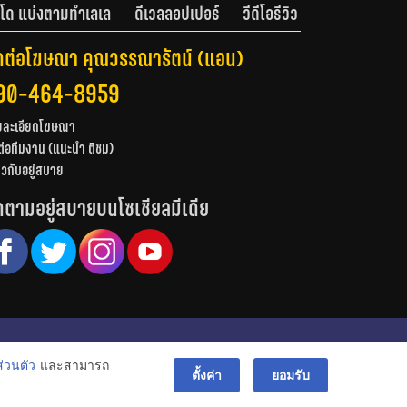
โด แบ่งตามทำเลเล
ดีเวลลอปเปอร์
วีดีโอรีวิว
ดต่อโฆษณา คุณวรรณารัตน์ (แอน)
90-464-8959
ยละเอียดโฆษณา
ต่อทีมงาน (แนะนำ ติชม)
่ยวกับอยู่สบาย
ดตามอยู่สบายบนโซเชียลมีเดีย
© สงวนลิขสิทธิ์ 2556-2564
่วนตัว
และสามารถ
bac
ตั้งค่า
ยอมรับ