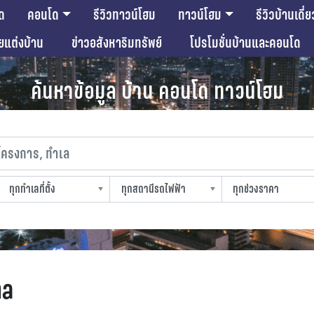
ด
คอนโด
รีวิวทาวน์โฮม
ทาวน์โฮม
รีวิวบ้านเดี่ย
ียแต่งบ้าน
ข่าวอสังหาริมทรัพย์
โปรโมชั่นบ้านและคอนโด
ค้นหาข้อมูล บ้าน คอนโด ทาวน์โฮม
งการ, ทำเล
ทุกทำเลที่ตั้ง
ทุกสถานีรถไฟฟ้า
ทุกช่วงราคา
slocation
strain-station
sprice
ha