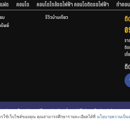
านแฝด
คอนโด
คอนโดใกล้รถไฟฟ้า คอนโดติดรถไฟฟ้า
ทำคอน
ติ
ียม
รีวิวบ้านเดี่ยว
ทรัพย์
0
รา
ติด
เกี
ติ
ก
รีวิวคอนโด
รีวิวทาวน์โฮม
รีวิวบ้านเดี่ยว
วีดีโอรีวิว
ไอเดียแต่งบ้าน
การใช้เว็บไซต์ของคุณ คุณสามารถศึกษารายละเอียดได้ที่
นโยบายความเป็นส
งหาริมทรัพย์
โปรโมชั่นบ้านและคอนโด
โครงการน่าสนใจ