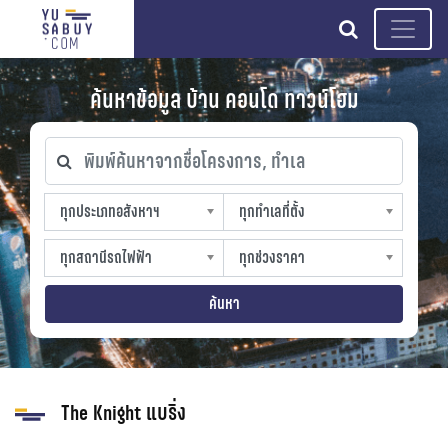
search
ค้นหาข้อมูล บ้าน คอนโด ทาวน์โฮม
พิมพ์ค้นหาจากชื่อโครงการ, ทำเล
ทุกประเภทอสังหาฯ
ทุกทำเลที่ตั้ง
ทุกประเภทอสังหาฯ
ทุกทำเลที่ตั้ง
sproperty
slocation
ทุกสถานีรถไฟฟ้า
ทุกช่วงราคา
ทุกสถานีรถไฟฟ้า
ทุกช่วงราคา
strain-station
sprice
ค้นหา
The Knight แบริ่ง