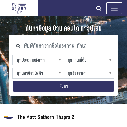
search
ค้นหาข้อมูล บ้าน คอนโด ทาวน์โฮม
พิมพ์ค้นหาจากชื่อโครงการ, ทำเล
ทุกประเภทอสังหาฯ
ทุกทำเลที่ตั้ง
ทุกประเภทอสังหาฯ
ทุกทำเลที่ตั้ง
sproperty
slocation
ทุกสถานีรถไฟฟ้า
ทุกช่วงราคา
ทุกสถานีรถไฟฟ้า
ทุกช่วงราคา
strain-station
sprice
ค้นหา
The Matt Sathorn-Thapra 2