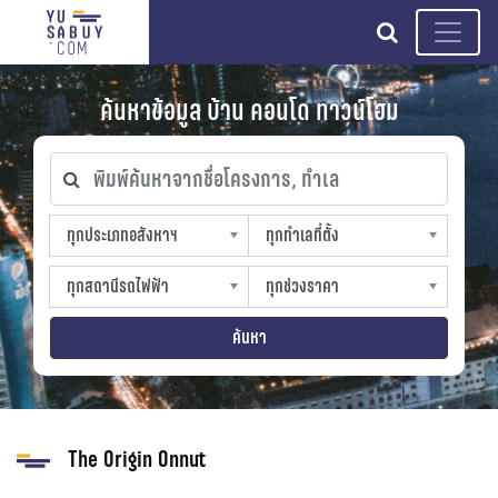
search
ค้นหาข้อมูล บ้าน คอนโด ทาวน์โฮม
พิมพ์ค้นหาจากชื่อโครงการ, ทำเล
ทุกประเภทอสังหาฯ
ทุกทำเลที่ตั้ง
ทุกประเภทอสังหาฯ
ทุกทำเลที่ตั้ง
sproperty
slocation
ทุกสถานีรถไฟฟ้า
ทุกช่วงราคา
ทุกสถานีรถไฟฟ้า
ทุกช่วงราคา
strain-station
sprice
ค้นหา
The Origin Onnut