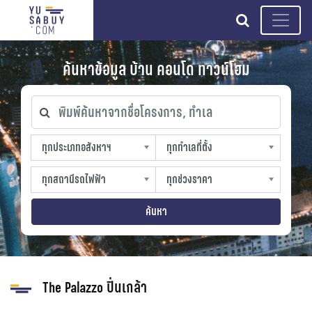
search
ค้นหาข้อมูล บ้าน คอนโด ทาวน์โฮม
พิมพ์ค้นหาจากชื่อโครงการ, ทำเล
ทุกประเภทอสังหาฯ
ทุกทำเลที่ตั้ง
ทุกประเภทอสังหาฯ
ทุกทำเลที่ตั้ง
sproperty
slocation
ทุกสถานีรถไฟฟ้า
ทุกช่วงราคา
ทุกสถานีรถไฟฟ้า
ทุกช่วงราคา
strain-station
sprice
ค้นหา
The Palazzo ปิ่นเกล้า