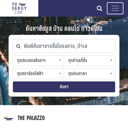
search
ค้นหาข้อมูล บ้าน คอนโด ทาวน์โฮม
พิมพ์ค้นหาจากชื่อโครงการ, ทำเล
ทุกประเภทอสังหาฯ
ทุกทำเลที่ตั้ง
ทุกประเภทอสังหาฯ
ทุกทำเลที่ตั้ง
sproperty
slocation
ทุกสถานีรถไฟฟ้า
ทุกช่วงราคา
ทุกสถานีรถไฟฟ้า
ทุกช่วงราคา
strain-station
sprice
ค้นหา
THE PALAZZO