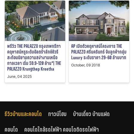
พรีวิว THE PALAZZO กรุงเทพกรีฑา
AP เปิดตัวคฤหาสน์โครงการ THE
คฤหาสน์หรูระดับอัลตร้าลักซ์ชัวรี
PALAZZO ศรีนครินทร์ จับลูกค้ากลุ่ม
สะท้อนนิยามความสง่างามเหนือ
Luxury ระดับราคา 29-60 ล้านบาท
กาลเวลา เริ่ม 59.9-120 ล้าน*| THE
October, 09 2018
PALAZZO Krungthep Kreetha
June, 04 2025
รีวิวบ้านและคอนโด
ทาวน์โฮม
บ้านเดี่ยว บ้านแฝด
คอนโด
คอนโดใกล้รถไฟฟ้า คอนโดติดรถไฟฟ้า