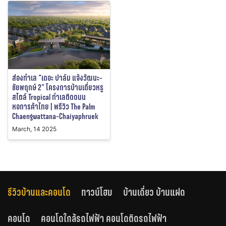
ส่องทำเล “เดอะ ปาล์ม แจ้งวัฒนะ-
ชัยพฤกษ์ 2” โครงการบ้านเดี่ยวหรู
สไตล์ Tropical ทำเลติดถนน
หอการค้าไทย | พรีวิว The Palm
Chaengwattana-Chaiyaphruek
March, 14 2025
รีวิวบ้านและคอนโด
ทาวน์โฮม
บ้านเดี่ยว บ้านแฝด
คอนโด
คอนโดใกล้รถไฟฟ้า คอนโดติดรถไฟฟ้า