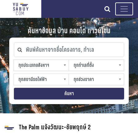
search
ค้นหาข้อมูล บ้าน คอนโด ทาวน์โฮม
พิมพ์ค้นหาจากชื่อโครงการ, ทำเล
ทุกประเภทอสังหาฯ
ทุกทำเลที่ตั้ง
ทุกประเภทอสังหาฯ
ทุกทำเลที่ตั้ง
sproperty
slocation
ทุกสถานีรถไฟฟ้า
ทุกช่วงราคา
ทุกสถานีรถไฟฟ้า
ทุกช่วงราคา
strain-station
sprice
ค้นหา
The Palm แจ้งวัฒนะ-ชัยพฤกษ์ 2