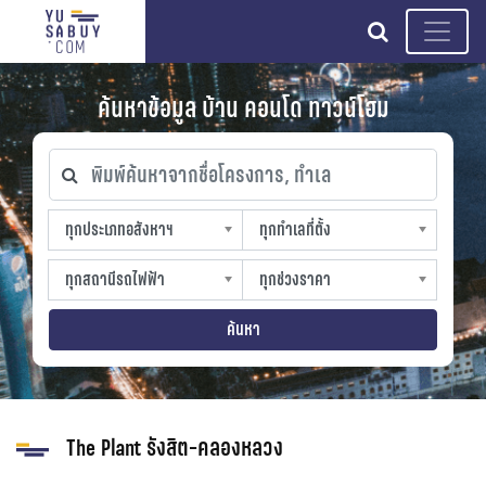
search
ค้นหาข้อมูล บ้าน คอนโด ทาวน์โฮม
พิมพ์ค้นหาจากชื่อโครงการ, ทำเล
ทุกประเภทอสังหาฯ
ทุกทำเลที่ตั้ง
ทุกประเภทอสังหาฯ
ทุกทำเลที่ตั้ง
sproperty
slocation
ทุกสถานีรถไฟฟ้า
ทุกช่วงราคา
ทุกสถานีรถไฟฟ้า
ทุกช่วงราคา
strain-station
sprice
ค้นหา
The Plant รังสิต-คลองหลวง