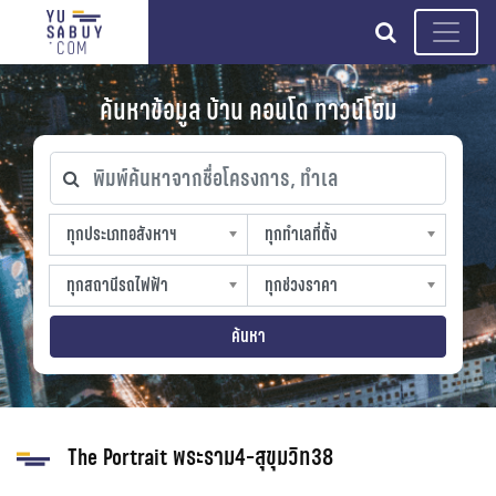
search
ค้นหาข้อมูล บ้าน คอนโด ทาวน์โฮม
พิมพ์ค้นหาจากชื่อโครงการ, ทำเล
ทุกประเภทอสังหาฯ
ทุกทำเลที่ตั้ง
ทุกประเภทอสังหาฯ
ทุกทำเลที่ตั้ง
sproperty
slocation
ทุกสถานีรถไฟฟ้า
ทุกช่วงราคา
ทุกสถานีรถไฟฟ้า
ทุกช่วงราคา
strain-station
sprice
ค้นหา
The Portrait พระราม4-สุขุมวิท38